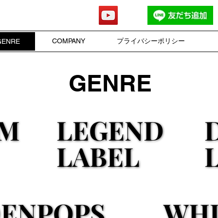
ords
COMPANY
プライバシーポリシー
GENRE
GENRE
UM
UM
LEGEND
LEGEND
LABEL
LABEL
ENPOPS
ENPOPS
WHI
WHI