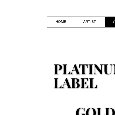
​MaiHimeMusicRec
HOME
ARTIST
PLATIN
PLATIN
LABEL
LABEL
GOLD
GOLD