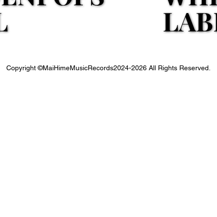
LAB
LAB
L
L
Copyright ©MaiHimeMusicRecords2024-2026 All Rights Reserved.