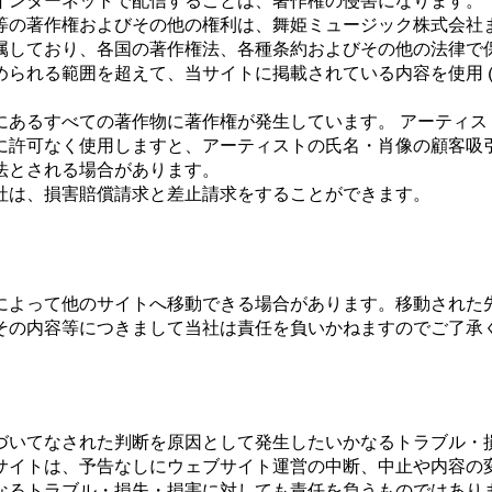
インターネットで配信することは、著作権の侵害になります。
等の著作権およびその他の権利は、舞姫ミュージック株式会社
属しており、各国の著作権法、各種条約およびその他の法律で
められる範囲を超えて、当サイトに掲載されている内容を使用 
にあるすべての著作物に著作権が発生しています。 アーティス
に許可なく使用しますと、アーティストの氏名・肖像の顧客吸
法とされる場合があります。
社は、損害賠償請求と差止請求をすることができます。
によって他のサイトへ移動できる場合があります。移動された
その内容等につきまして当社は責任を負いかねますのでご了承
づいてなされた判断を原因として発生したいかなるトラブル・
サイトは、予告なしにウェブサイト運営の中断、中止や内容の
なるトラブル・損失・損害に対しても責任を負うものではあり